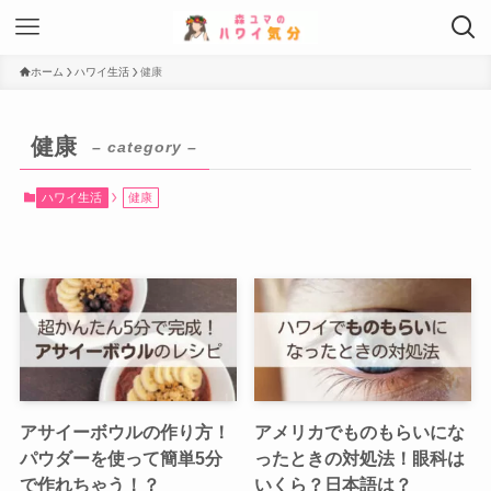
ホーム
ハワイ生活
健康
健康
– category –
ハワイ生活
健康
アサイーボウルの作り方！
アメリカでものもらいにな
パウダーを使って簡単5分
ったときの対処法！眼科は
で作れちゃう！？
いくら？日本語は？