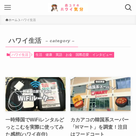
ホーム
ハワイ生活
ハワイ生活
– category –
ハワイ生活
生活
健康
英語
お金
国際恋愛
インタビュー
一時帰国でWiFiレンタルど
カカアコの韓国系スーパー
っとこむを実際に使ってみ
「Hマート」を調査！注目
た感想(ハワイ在住)
はフードコート