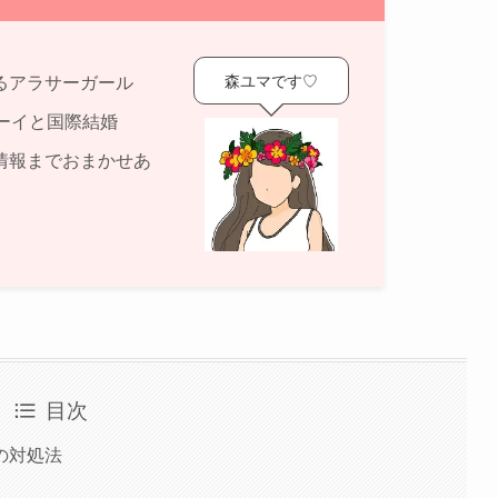
森ユマです♡
るアラサーガール
ーイと国際結婚
情報までおまかせあ
目次
の対処法