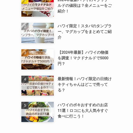
ルドの値段は？全メニューをご
紹介！
ハワイ限定！スタバのタンブラ
ー、マグカップをまとめてご紹
介
【2024年最新】ハワイの物価
を調査！マクドナルドで5000
円？
最新情報！ハワイ限定の日焼け
キティちゃんはどこで売って
る？
ハワイのポキおすすめのお店
11選！ロコにも大人気今すぐ
食べに行こう！