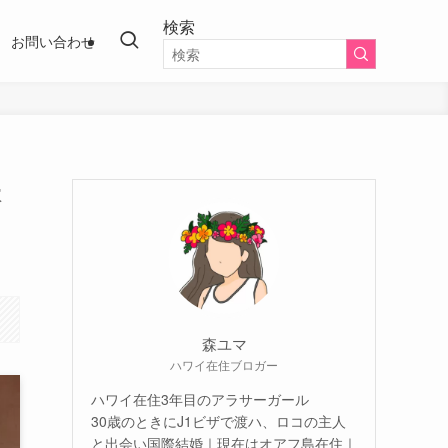
検索
お問い合わせ
本
森ユマ
ハワイ在住ブロガー
ハワイ在住3年目のアラサーガール
30歳のときにJ1ビザで渡ハ、ロコの主人
と出会い国際結婚｜現在はオアフ島在住｜