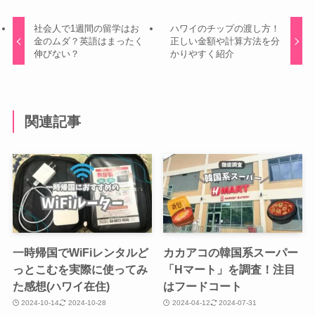
社会人で1週間の留学はお
ハワイのチップの渡し方！
金のムダ？英語はまったく
正しい金額や計算方法を分
伸びない？
かりやすく紹介
関連記事
一時帰国でWiFiレンタルど
カカアコの韓国系スーパー
っとこむを実際に使ってみ
「Hマート」を調査！注目
た感想(ハワイ在住)
はフードコート
2024-10-14
2024-10-28
2024-04-12
2024-07-31