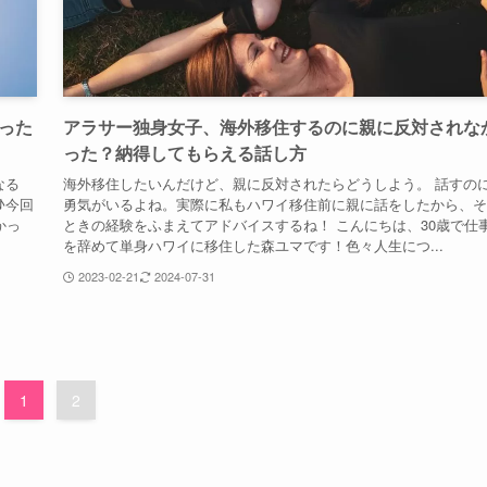
った
アラサー独身女子、海外移住するのに親に反対されな
った？納得してもらえる話し方
なる
海外移住したいんだけど、親に反対されたらどうしよう。 話すの
♪今回
勇気がいるよね。実際に私もハワイ移住前に親に話をしたから、そ
かっ
ときの経験をふまえてアドバイスするね！ こんにちは、30歳で仕
を辞めて単身ハワイに移住した森ユマです！色々人生につ...
2023-02-21
2024-07-31
1
2