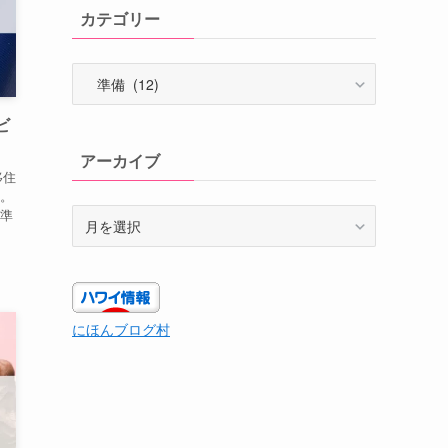
カテゴリー
カ
テ
ゴ
ビ
リ
アーカイブ
ー
移住
。
ア
準
ー
カ
イ
ブ
にほんブログ村