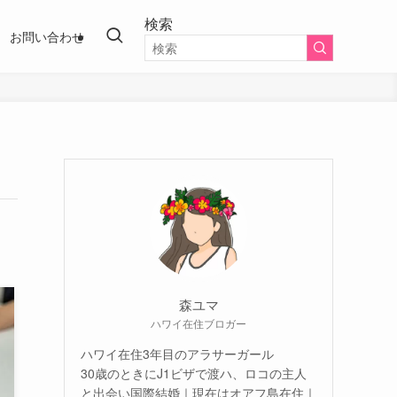
検索
お問い合わせ
森ユマ
ハワイ在住ブロガー
ハワイ在住3年目のアラサーガール
30歳のときにJ1ビザで渡ハ、ロコの主人
と出会い国際結婚｜現在はオアフ島在住｜