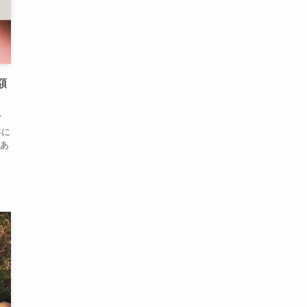
額
イ
年に
あ