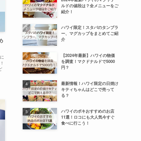
ルドの値段は？全メニューをご
紹介！
ハワイ限定！スタバのタンブラ
ー、マグカップをまとめてご紹
介
め
【2024年最新】ハワイの物価
に
を調査！マクドナルドで5000
！
円？
ど
最新情報！ハワイ限定の日焼け
キティちゃんはどこで売って
る？
ハワイのポキおすすめのお店
11選！ロコにも大人気今すぐ
食べに行こう！