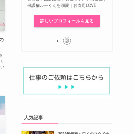
保護猫ルーくんを溺愛｜お寿司LOVE
詳しいプロフィールを見る
の
館
く
てい
人気記事
2024年最新ハワイのマクドナ