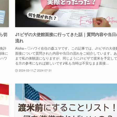
ら切
J1ビザの大使館面接に行ってきた話｜質問内容や当日
流れ
転免許
Aloha～♡ハワイ在住の森ユマです。この記事では、J1ビザの大使
地味に
面接について質問された内容や当日の流れをご紹介しています。あ
にハワ
まで私の体験談になりますが、同じようにJ1ビザで渡米を予定し
る方の参考になれば嬉しいです♪私も当時は不安なまま面接...
2024-03-11
2024-07-31