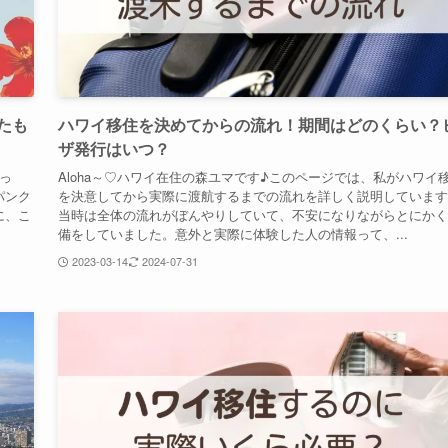
たも
ハワイ移住を決めてからの流れ！期間はどのくらい？
ザ発行はいつ？
っ
Aloha～♡ハワイ在住の森ユマです♪このページでは、私がハワイ
パンク
を決意してから実際に渡航するまでの流れを詳しく説明しています
に、こ
当時は全体の流れがぼんやりしていて、不安になりながらとにかく
備をしていました。意外と実際に体験した人の情報って、...
2023-03-14
2024-07-31