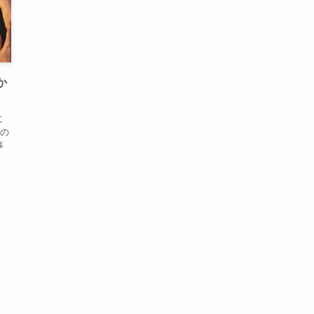
か
に
の
事