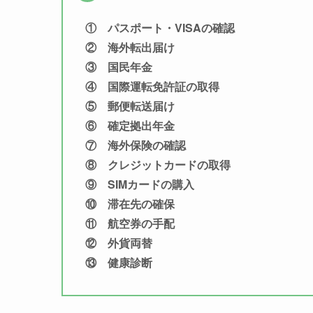
① パスポート・VISAの確認
② 海外転出届け
③ 国民年金
④ 国際運転免許証の取得
⑤ 郵便転送届け
⑥ 確定拠出年金
⑦ 海外保険の確認
⑧ クレジットカードの取得
⑨ SIMカードの購入
⑩ 滞在先の確保
⑪ 航空券の手配
⑫ 外貨両替
⑬ 健康診断