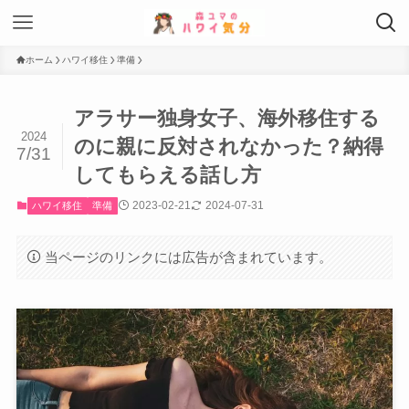
ホーム
ハワイ移住
準備
アラサー独身女子、海外移住する
2024
のに親に反対されなかった？納得
7/31
してもらえる話し方
2023-02-21
2024-07-31
ハワイ移住
準備
当ページのリンクには広告が含まれています。