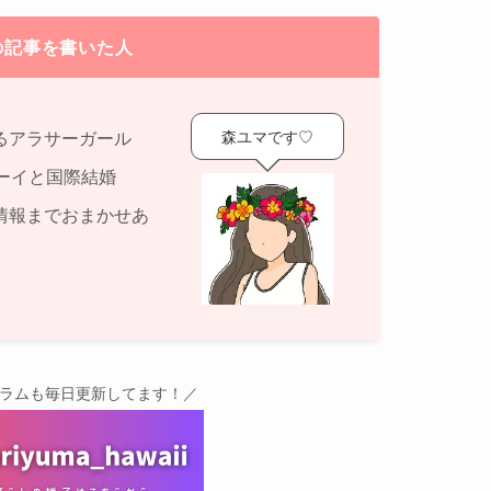
の記事を書いた人
森ユマです♡
るアラサーガール
ーイと国際結婚
情報までおまかせあ
グラムも毎日更新してます！／