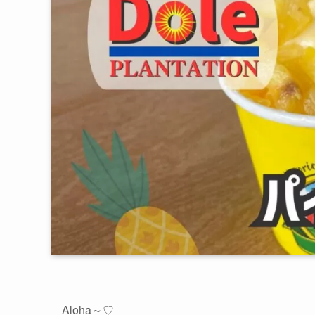
Aloha～♡