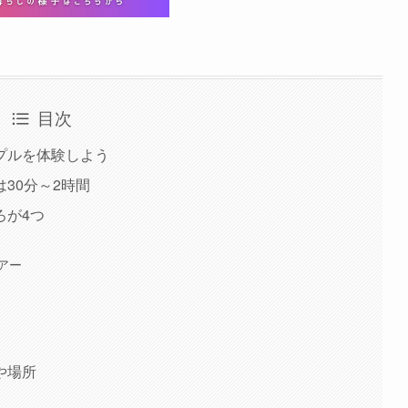
目次
プルを体験しよう
30分～2時間
ろが4つ
アー
や場所