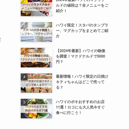
ルドの値段は？全メニューをご
紹介！
ハワイ限定！スタバのタンブラ
ー、マグカップをまとめてご紹
介
シ
【2024年最新】ハワイの物価
を調査！マクドナルドで5000
円？
最新情報！ハワイ限定の日焼け
キティちゃんはどこで売って
る？
ハワイのポキおすすめのお店
11選！ロコにも大人気今すぐ
食べに行こう！