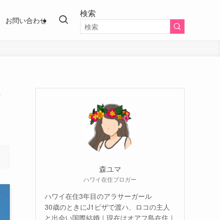
検索
お問い合わせ
お
森ユマ
ハワイ在住ブロガー
ハワイ在住3年目のアラサーガール
30歳のときにJ1ビザで渡ハ、ロコの主人
と出会い国際結婚｜現在はオアフ島在住｜