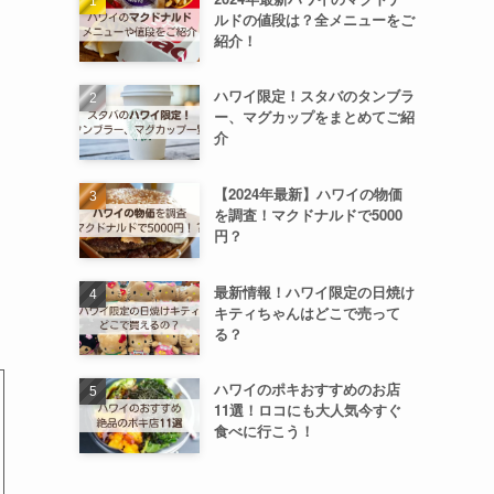
ルドの値段は？全メニューをご
紹介！
ハワイ限定！スタバのタンブラ
ー、マグカップをまとめてご紹
介
【2024年最新】ハワイの物価
を調査！マクドナルドで5000
円？
最新情報！ハワイ限定の日焼け
キティちゃんはどこで売って
る？
ハワイのポキおすすめのお店
11選！ロコにも大人気今すぐ
食べに行こう！