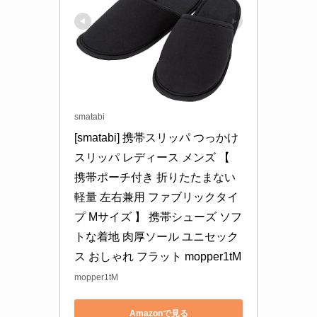
smatabi
[smatabi] 携帯スリッパ つっかけ 
スリッパ レディース メンズ 【 
携帯ポーチ付き 折りたたまない 
軽量 左右兼用 ファブリックタイ
プ Mサイズ 】 携帯シューズ ソフ
トな着地 肉厚ソール ユニセック
ス おしゃれ フラット mopper1tM
mopper1tM
Amazonで見る