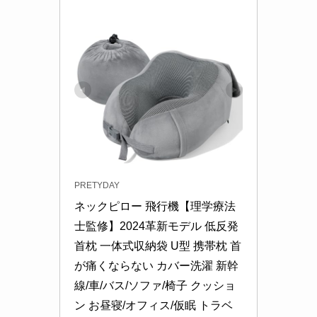
PRETYDAY
ネックピロー 飛行機【理学療法
士監修】2024革新モデル 低反発 
首枕 一体式収納袋 U型 携帯枕 首
が痛くならない カバー洗濯 新幹
線/車/バス/ソファ/椅子 クッショ
ン お昼寝/オフィス/仮眠 トラベ