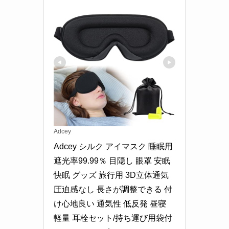
Adcey
Adcey シルク アイマスク 睡眠用 
遮光率99.99％ 目隠し 眼罩 安眠 
快眠 グッズ 旅行用 3D立体通気 
圧迫感なし 長さが調整できる 付
け心地良い 通気性 低反発 昼寝 
軽量 耳栓セット/持ち運び用袋付