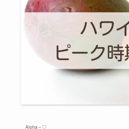
Aloha～♡