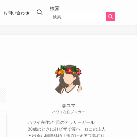
検索
お問い合わせ
森ユマ
ハワイ在住ブロガー
ハワイ在住3年目のアラサーガール
30歳のときにJ1ビザで渡ハ、ロコの主人
と出会い国際結婚｜現在はオアフ島在住｜