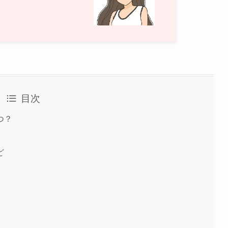
目次
つ？
ど
つ