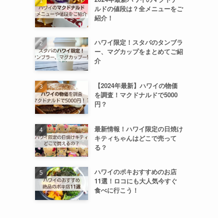
ルドの値段は？全メニューをご
紹介！
ハワイ限定！スタバのタンブラ
ー、マグカップをまとめてご紹
介
【2024年最新】ハワイの物価
を調査！マクドナルドで5000
円？
最新情報！ハワイ限定の日焼け
キティちゃんはどこで売って
る？
ハワイのポキおすすめのお店
11選！ロコにも大人気今すぐ
食べに行こう！