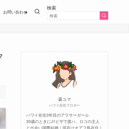
検索
お問い合わせ
フ
森ユマ
ハワイ在住ブロガー
ハワイ在住3年目のアラサーガール
30歳のときにJ1ビザで渡ハ、ロコの主人
と出会い国際結婚｜現在はオアフ島在住｜