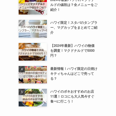
ルドの値段は？全メニューをご
紹介！
ハワイ限定！スタバのタンブラ
ー、マグカップをまとめてご紹
介
【2024年最新】ハワイの物価
を調査！マクドナルドで5000
円？
最新情報！ハワイ限定の日焼け
キティちゃんはどこで売って
る？
ハワイのポキおすすめのお店
11選！ロコにも大人気今すぐ
食べに行こう！