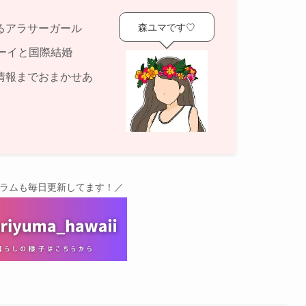
森ユマです♡
るアラサーガール
ーイと国際結婚
情報までおまかせあ
グラムも毎日更新してます！／