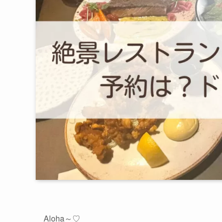
Aloha～♡